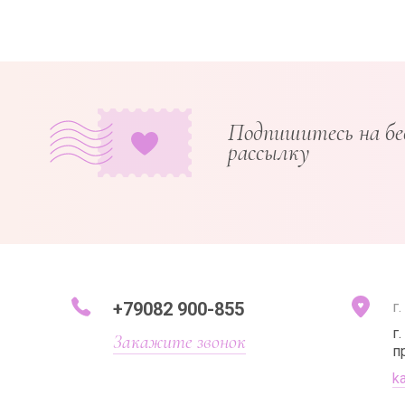
Подпишитесь на б
рассылку
+79082 900-855
г
г
Закажите звонок
п
k