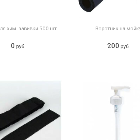
ля хим. завивки 500 шт.
Воротник на мойк
0
200
руб.
руб.