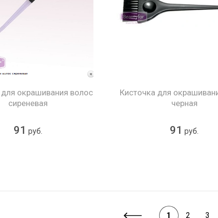
 для окрашивания волос
Кисточка для окрашиван
сиреневая
черная
91
91
руб.
руб.
1
2
3