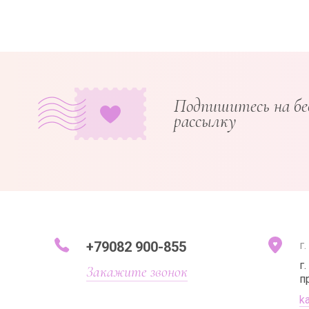
Подпишитесь на б
рассылку
+79082 900-855
г
г
Закажите звонок
п
k