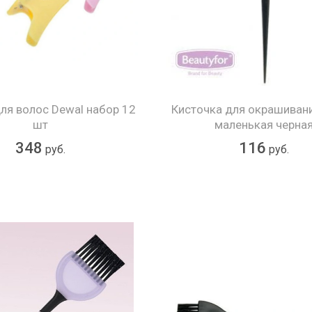
я волос Dewal набор 12
Кисточка для окрашиван
шт
маленькая черна
348
116
руб.
руб.