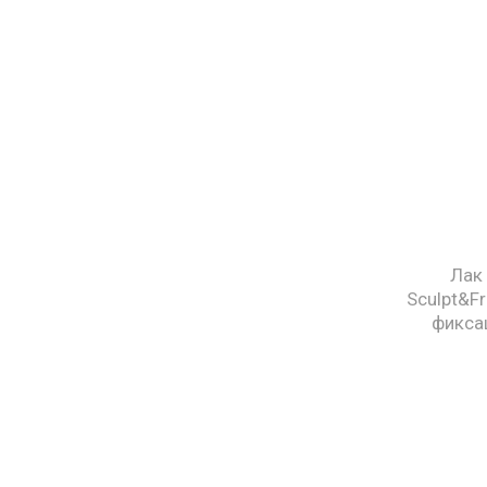
Лак 
Sculpt&Fr
фиксац