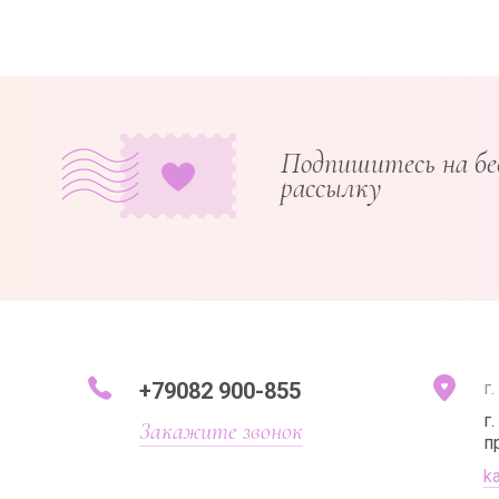
Подпишитесь на б
рассылку
+79082 900-855
г
г
Закажите звонок
п
k