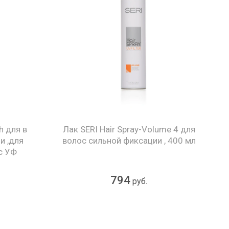
h для в
Лак SERI Hair Spray-Volume 4 для
и ,для
волос сильной фиксации , 400 мл
с УФ
л
794
руб.