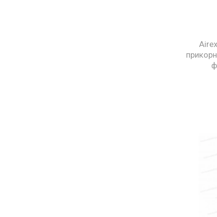
Aire
прикорн
ф