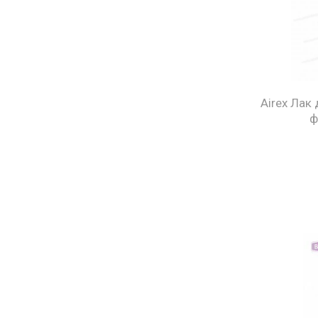
Airex Лак
ф