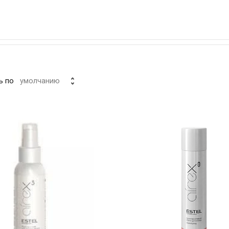
ь по
умолчанию