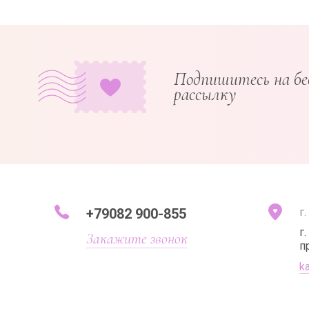
Подпишитесь на б
рассылку
+79082 900-855
г
г
Закажите звонок
п
k