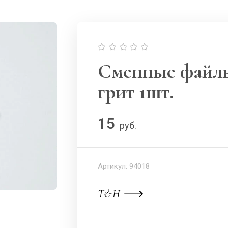
Сменные файл
грит 1шт.
15
руб.
Артикул:
94018
T&H