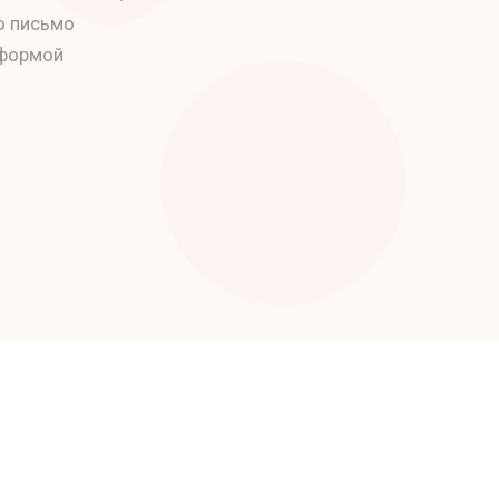
о письмо
 формой