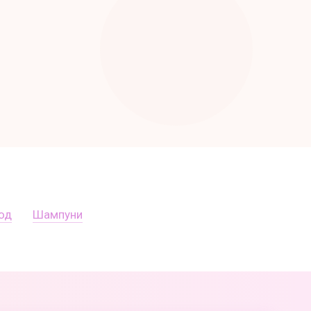
од
Шампуни