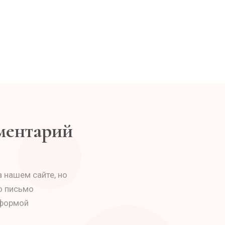
мментарий
 нашем сайте, но
о письмо
 формой