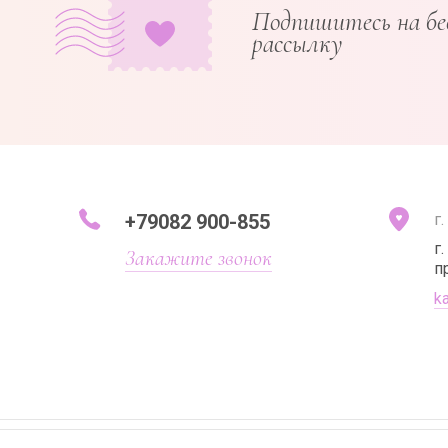
Подпишитесь на б
рассылку
+79082 900-855
г
г
Закажите звонок
п
k