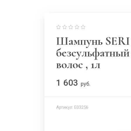
Шампунь SERI 
безсульфатный
волос , 1л
1 603
руб.
Артикул:
E03256