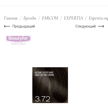
Главная
/
Бренды
/
FARCOM
/
EXPERTIA
/
Expertia о
Предыдущий
Следующий