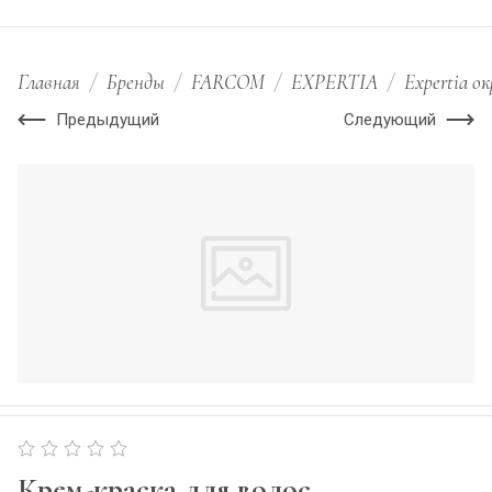
Главная
/
Бренды
/
FARCOM
/
EXPERTIA
/
Expertia о
Предыдущий
Следующий
Крем-краска для волос