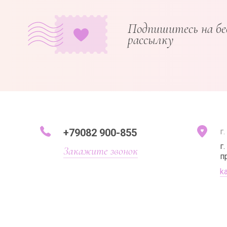
Подпишитесь на б
рассылку
+79082 900-855
г
г
Закажите звонок
п
k