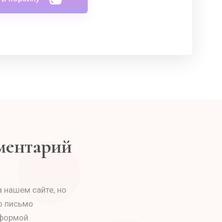
мментарий
 нашем сайте, но
о письмо
 формой