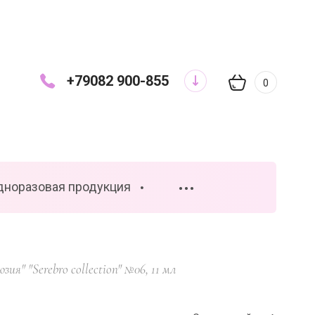
+79082 900-855
0
дноразовая продукция
•••
юзия" "Serebro collection" №06, 11 мл