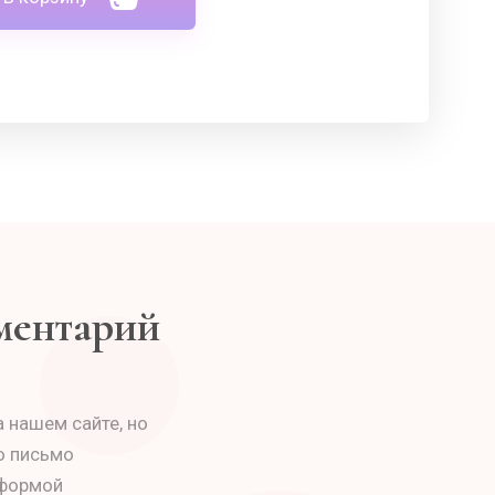
мментарий
 нашем сайте, но
о письмо
 формой