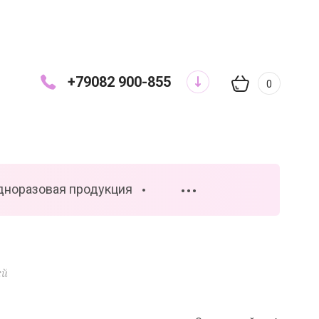
+79082 900-855
0
дноразовая продукция
•••
ей