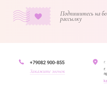
Подпишитесь на б
рассылку
+79082 900-855
г
г
Закажите звонок
п
k