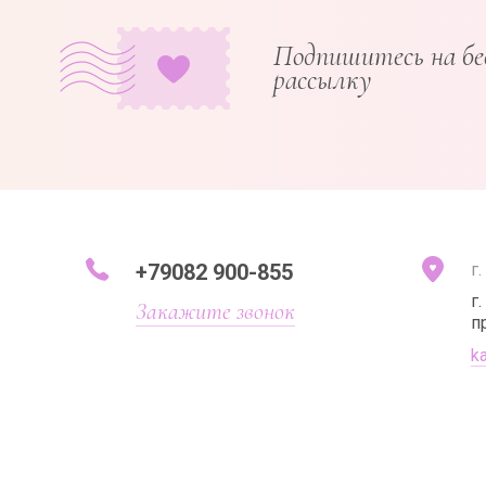
Подпишитесь на б
рассылку
+79082 900-855
г
г
Закажите звонок
п
k