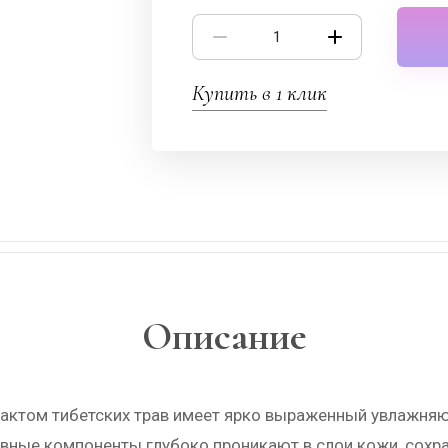
Купить в 1 клик
Описание
рактом тибетских трав имеет ярко выраженный увлажня
вные компоненты глубоко проникают в слои кожи, сохра