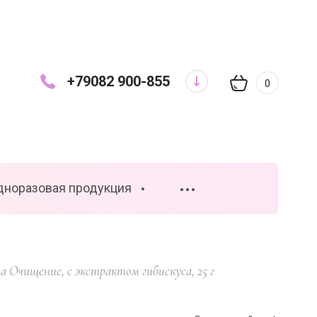
+79082 900-855
0
дноразовая продукция
•••
а Очищение, с экстрактом гибискуса, 25 г